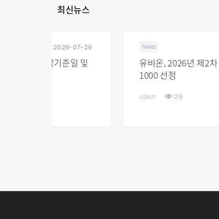
최신뉴스
6-07-29
2026-08-05
News
준일 및
유비온, 2026년 제2차 혁신 프리미어
1000 선정
29
ubion