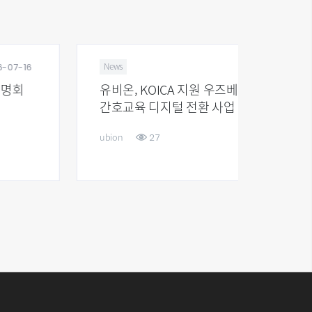
2026-08-05
News
Stock
유비온, KOICA 지원 우즈베키스탄
27기 
간호교육 디지털 전환 사업 추진
27
ubion
ubion