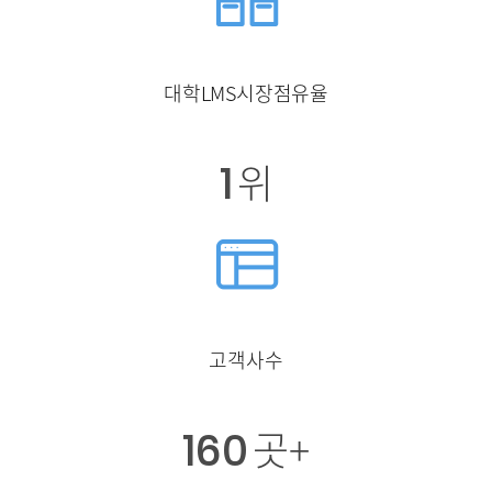
대학LMS시장점유율
1
위
고객사수
160
곳+