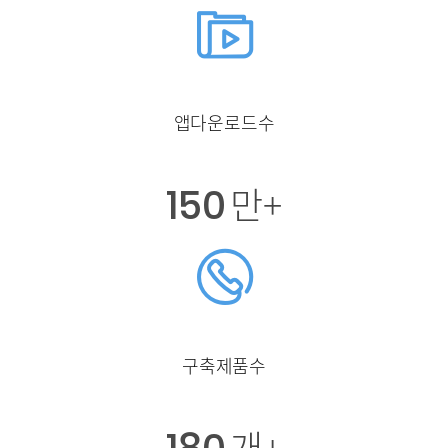
앱다운로드수
150
만+
구축제품수
개+