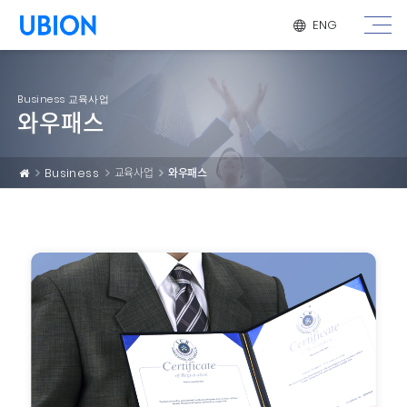
메뉴 건너 뛰기
ENG
Business 교육사업
와우패스
Business
교육사업
와우패스