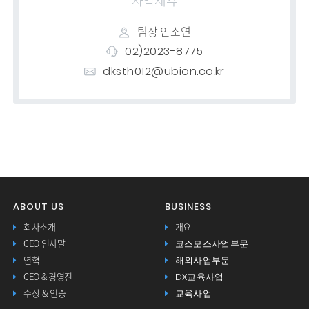
사업제휴
팀장 안소연
02)2023-8775
dksth012@ubion.co.kr
ABOUT US
BUSINESS
회사소개
개요
코스모스사업부문
CEO 인사말
해외사업부문
연혁
DX교육사업
CEO & 경영진
교육사업
수상 & 인증