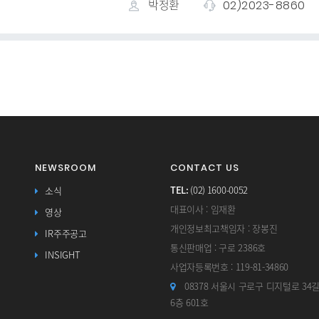
02)2023-8860
박정환
NEWSROOM
CONTACT US
TEL:
(02) 1600-0052
소식
대표이사 : 임재환
영상
개인정보최고책임자 : 장봉진
IR주주공고
통신판매업 : 구로 2386호
INSIGHT
사업자등록번호 : 119-81-34860
08378 서울시 구로구 디지털로 34
6층 601호