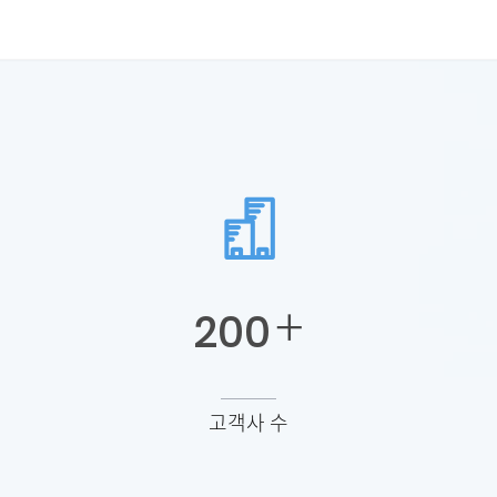
+
200
고객사 수