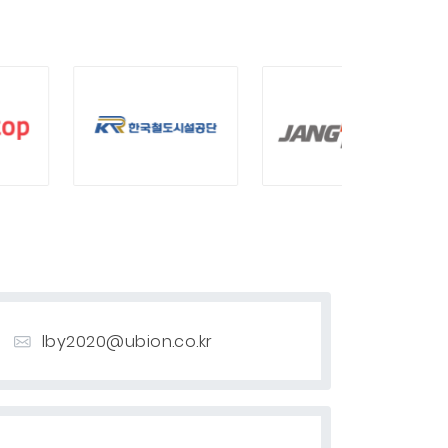
lby2020@ubion.co.kr