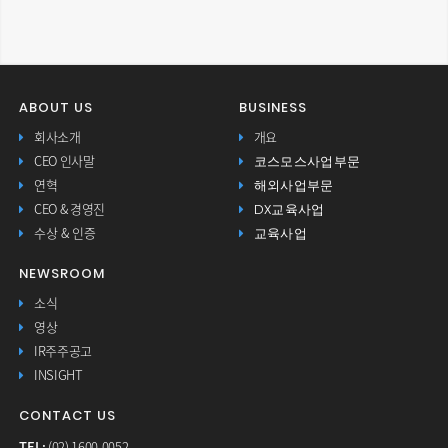
ABOUT US
BUSINESS
회사소개
개요
코스모스사업부문
CEO 인사말
해외사업부문
연혁
DX교육사업
CEO & 경영진
교육사업
수상 & 인증
NEWSROOM
소식
영상
IR주주공고
INSIGHT
CONTACT US
TEL:
(02) 1600-0052