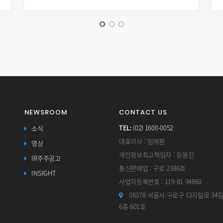
NEWSROOM
CONTACT US
TEL:
(02) 1600-0052
소식
대표이사 : 임재환
영상
개인정보최고책임자 : 장봉진
IR주주공고
통신판매업 : 구로 2386호
INSIGHT
사업자등록번호 : 119-81-34860
08378 서울시 구로구 디지털로 34
6층 601호