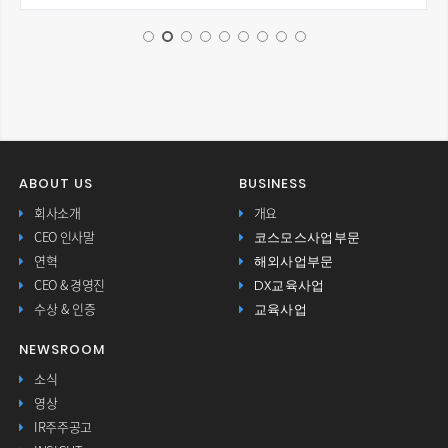
ABOUT US
BUSINESS
회사소개
개요
코스모스사업부문
CEO 인사말
해외사업부문
연혁
DX교육사업
CEO & 경영진
교육사업
수상 & 인증
NEWSROOM
소식
영상
IR주주공고