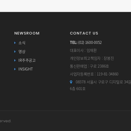
NEWSROOM
CONTACT US
TEL:
(02) 1600-0052
소식
대표이사 : 임재환
영상
개인정보최고책임자 : 장봉진
IR주주공고
통신판매업 : 구로 2386호
INSIGHT
사업자등록번호 : 119-81-34860
08378 서울시 구로구 디지털로 34
6층 601호
erved.