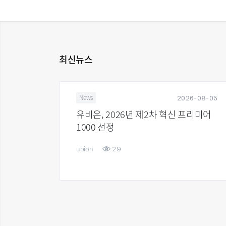
최신뉴스
6-07-29
2026-08-05
News
준일 및
유비온, 2026년 제2차 혁신 프리미어
1000 선정
29
ubion