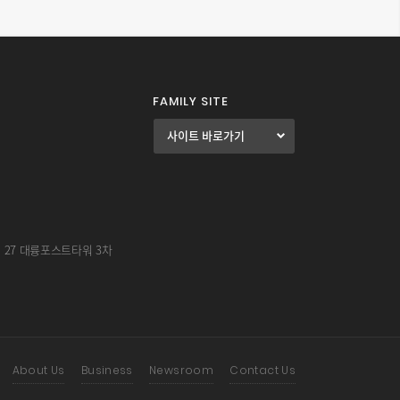
FAMILY SITE
길 27 대륭포스트타워 3차
About Us
Business
Newsroom
Contact Us