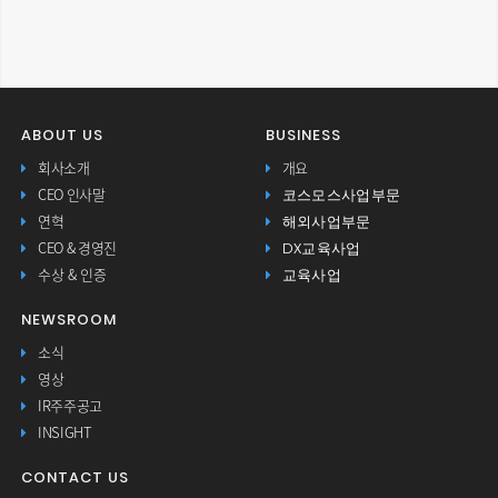
ABOUT US
BUSINESS
회사소개
개요
코스모스사업부문
CEO 인사말
해외사업부문
연혁
DX교육사업
CEO & 경영진
교육사업
수상 & 인증
NEWSROOM
소식
영상
IR주주공고
INSIGHT
CONTACT US