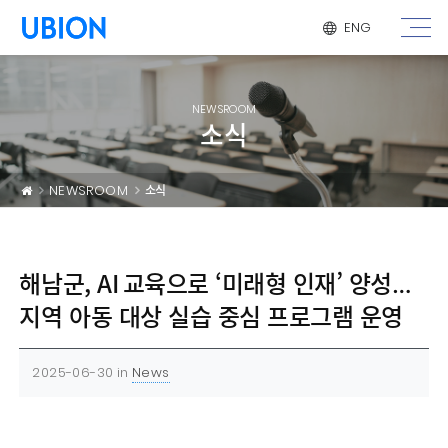
메뉴 건너 뛰기
ENG
NEWSROOM
소식
NEWSROOM
소식
해남군, AI 교육으로 ‘미래형 인재’ 양성…
지역 아동 대상 실습 중심 프로그램 운영
2025-06-30
in
News