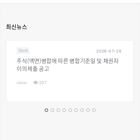
최신뉴스
2026-07-29
Stock
주식(액면)병합에 따른 병합기준일 및 채권자
이의제출 공고
207
ubion
u