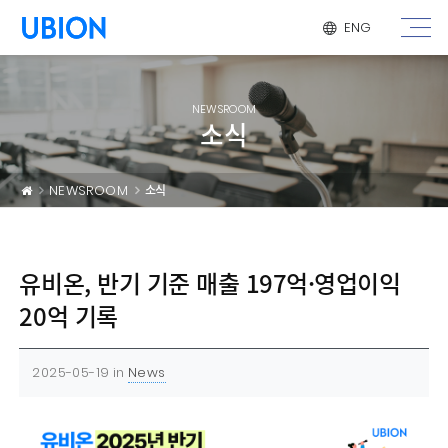
메뉴 건너 뛰기
ENG
NEWSROOM
소식
NEWSROOM
소식
유비온, 반기 기준 매출 197억·영업이익
20억 기록
2025-05-19
in
News