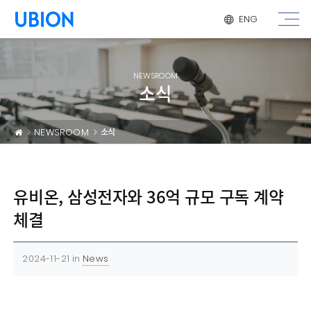
메뉴 건너 뛰기
ENG
NEWSROOM
소식
NEWSROOM
소식
유비온, 삼성전자와 36억 규모 구독 계약
체결
2024-11-21
in
News