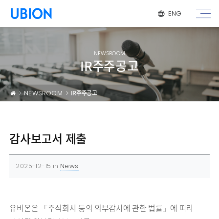
메뉴 건너 뛰기
ENG
NEWSROOM
IR주주공고
NEWSROOM
IR주주공고
감사보고서 제출
2025-12-15
in
News
유비온은 「주식회사 등의 외부감사에 관한 법률」에 따라