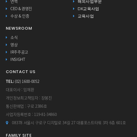
해외사업부문
연혁
DX교육사업
CEO & 경영진
교육사업
수상 & 인증
NEWSROOM
소식
영상
IR주주공고
INSIGHT
CONTACT US
TEL:
(02) 1600-0052
대표이사 : 임재환
개인정보최고책임자 : 장봉진
통신판매업 : 구로 2386호
사업자등록번호 : 119-81-34860
08378 서울시 구로구 디지털로 34길 27 대륭포스트타워 3차 6층 601호
FAMILY SITE