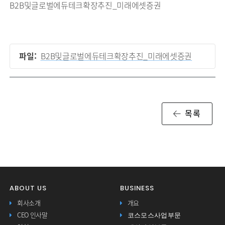
B2B및글로벌에듀테크확장추진_미래에셋증권
파일:
B2B및글로벌에듀테크확장추진_미래에셋증권
목록
ABOUT US
BUSINESS
회사소개
개요
코스모스사업부문
CEO 인사말