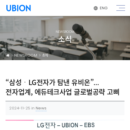
메뉴 건너 뛰기
ENG
NEWSROOM
소식
NEWSROOM
소식
“삼성ㆍLG전자가 탐낸 유비온”…
전자업계, 에듀테크사업 글로벌공략 고삐
2024-11-25
in
News