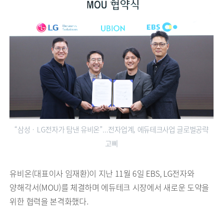
“삼성ㆍLG전자가 탐낸 유비온”…전자업계, 에듀테크사업 글로벌공략
고삐
유비온(대표이사 임재환)이 지난 11월 6일 EBS, LG전자와
양해각서(MOU)를 체결하며 에듀테크 시장에서 새로운 도약을
위한 협력을 본격화했다.